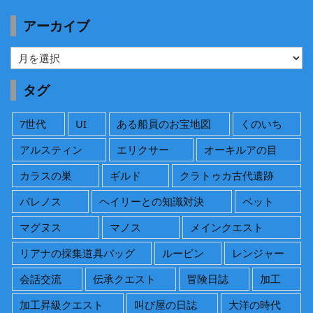
アーカイブ
ア
ー
カ
タグ
イ
ブ
7世代
UI
ある船員のお宝地図
くのいち
アルスティン
エリクサー
オーキルアの目
カラスの巣
ギルド
クラトゥカ古代遺跡
バレノス
ヘイリーとの知識対決
ペット
マグヌス
マノス
メインクエスト
リアナの採集道具バッグ
ルービン
レンジャー
会話交流
伝承クエスト
冒険日誌
加工
加工昇級クエスト
叫び屋の日誌
大洋の時代