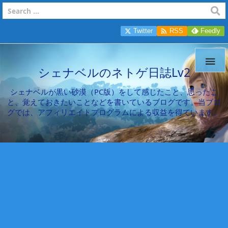

Twitter
RSS
Feedly

シェナベルのネトゲ日誌Lv2
シェナベルが黒い砂漠（PC版）をして感じたこと、思ったこ
と、覚えておきたいことなどを書いているブログです。当ブロ
グでは、アフィリエイトプログラムによる収益を得ています。