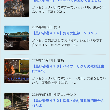
どうもシェナベルです(*'ω'*) シェナベル、東京ゲー
ムショウ（TGS）202 ...
2025年9月3日
:
釣り
【黒い砂漠４７４】釣りの記録 ２０２５
どうも、ご無沙汰しております。シェナベルです
(´っ･ω･)っ このページでは、2 ...
2024年10月31日
:
交易
【黒い砂漠４７３】ベイブ・リクサの依頼証書
について
どうもシェナベルです(`・ω・´) 先日、交易をしてい
たら、突発物々交換にて、「 ...
2024年6月8日
:
生活コンテンツ
【黒い砂漠４７２】採集・釣り道具家門統合さ
れたよ