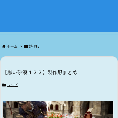
ホーム
>
製作服


【黒い砂漠４２２】製作服まとめ

レシピ