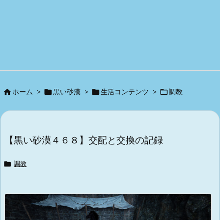
ホーム
>
黒い砂漠
>
生活コンテンツ
>
調教




【黒い砂漠４６８】交配と交換の記録

調教