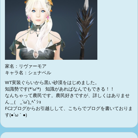
家名：リヴァーモア
キャラ名：シェナベル
WT実装ぐらいから黒い砂漠をはじめました。
知識勢です(*’ω’*) 知識があればなんでもできる！！
なんちゃって農民です。農民好きですが、詳しくはありませ
ん＿( _´ω`)_ﾍﾟｼｮ
FC2ブログからお引越しして、こちらでブログを書いておりま
す(●´ω｀●)