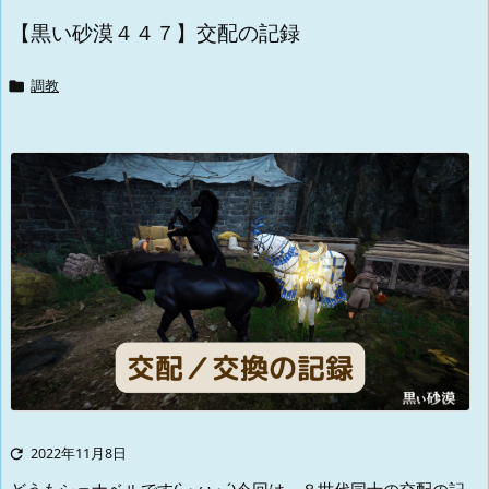
【黒い砂漠４４７】交配の記録

調教

2022年11月8日
どうもシェナベルです(`・ω・´)
今回は、８世代同士の交配の記