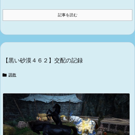
記事を読む
【黒い砂漠４６２】交配の記録

調教