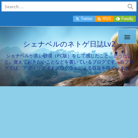

Twitter
RSS
Feedly

シェナベルのネトゲ日誌Lv2
シェナベルが黒い砂漠（PC版）をして感じたこと、思ったこ
と、覚えておきたいことなどを書いているブログです。当ブロ
グでは、アフィリエイトプログラムによる収益を得ています。