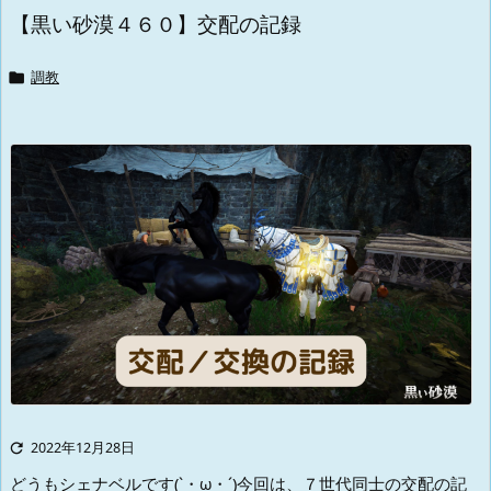
【黒い砂漠４６０】交配の記録

調教

2022年12月28日
どうもシェナベルです(`・ω・´)
今回は、７世代同士の交配の記