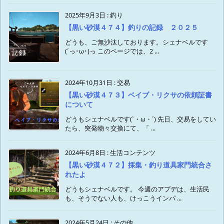
2025年9月3日
:
釣り
【黒い砂漠４７４】釣りの記録 ２０２５
どうも、ご無沙汰しております。シェナベルです
(´っ･ω･)っ このページでは、2 ...
2024年10月31日
:
交易
【黒い砂漠４７３】ベイブ・リクサの依頼証書
について
どうもシェナベルです(`・ω・´) 先日、交易をしてい
たら、突発物々交換にて、「 ...
2024年6月8日
:
生活コンテンツ
【黒い砂漠４７２】採集・釣り道具家門統合さ
れたよ
どうもシェナベルです。 今週のアプデは、生活民
も、そうでない人も、けっこうインパ ...
2024年5月24日
:
その他