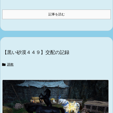
記事を読む
【黒い砂漠４４９】交配の記録

調教