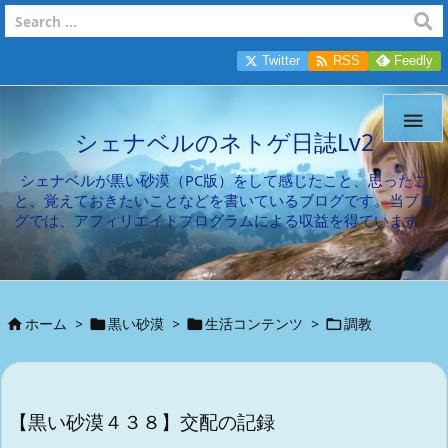

Twitter
RSS
Feedly

シェナベルのネトゲ日誌Lv2
シェナベルが黒い砂漠（PC版）をして感じたこと、思ったこ
と、覚えておきたいことなどを書いているブログです。当ブロ
グでは、アフィリエイトプログラムによる収益を得ています。
ホーム
>
黒い砂漠
>
生活コンテンツ
>
調教




【黒い砂漠４３８】交配の記録