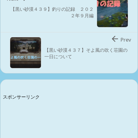
【黒い砂漠４３９】釣りの記録 ２０２
２年９月編

Prev
【黒い砂漠４３７】そよ風の吹く荘園の
一日について
スポンサーリンク