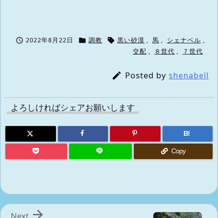



2022年8月22日
調教
黒い砂漠
,
馬
,
シェナベル
,
交配
,
８世代
,
７世代
Posted by

shenabell
よろしければシェアお願いします
B!
Copy

Next