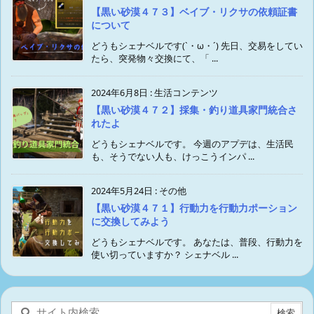
【黒い砂漠４７３】ベイブ・リクサの依頼証書
について
どうもシェナベルです(`・ω・´) 先日、交易をしてい
たら、突発物々交換にて、「 ...
2024年6月8日
:
生活コンテンツ
【黒い砂漠４７２】採集・釣り道具家門統合さ
れたよ
どうもシェナベルです。 今週のアプデは、生活民
も、そうでない人も、けっこうインパ ...
2024年5月24日
:
その他
【黒い砂漠４７１】行動力を行動力ポーション
に交換してみよう
どうもシェナベルです。 あなたは、普段、行動力を
使い切っていますか？ シェナベル ...