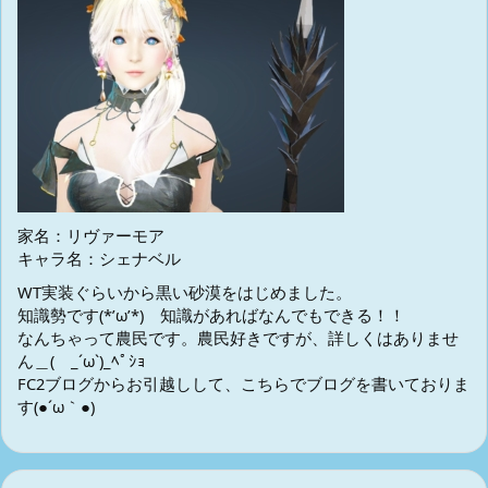
家名：リヴァーモア
キャラ名：シェナベル
WT実装ぐらいから黒い砂漠をはじめました。
知識勢です(*’ω’*) 知識があればなんでもできる！！
なんちゃって農民です。農民好きですが、詳しくはありませ
ん＿( _´ω`)_ﾍﾟｼｮ
FC2ブログからお引越しして、こちらでブログを書いておりま
す(●´ω｀●)