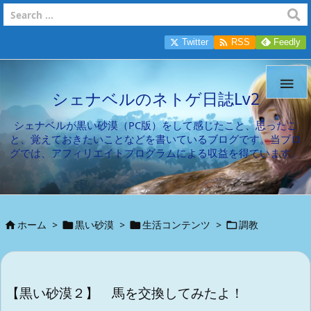

Twitter
RSS
Feedly

シェナベルのネトゲ日誌Lv2
シェナベルが黒い砂漠（PC版）をして感じたこと、思ったこ
と、覚えておきたいことなどを書いているブログです。当ブロ
グでは、アフィリエイトプログラムによる収益を得ています。
ホーム
>
黒い砂漠
>
生活コンテンツ
>
調教




【黒い砂漠２】 馬を交換してみたよ！