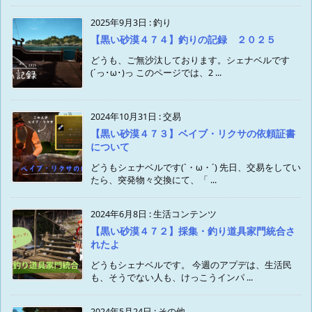
2025年9月3日
:
釣り
【黒い砂漠４７４】釣りの記録 ２０２５
どうも、ご無沙汰しております。シェナベルです
(´っ･ω･)っ このページでは、2 ...
2024年10月31日
:
交易
【黒い砂漠４７３】ベイブ・リクサの依頼証書
について
どうもシェナベルです(`・ω・´) 先日、交易をしてい
たら、突発物々交換にて、「 ...
2024年6月8日
:
生活コンテンツ
【黒い砂漠４７２】採集・釣り道具家門統合さ
れたよ
どうもシェナベルです。 今週のアプデは、生活民
も、そうでない人も、けっこうインパ ...
2024年5月24日
:
その他