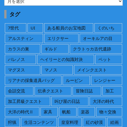
ー
カ
タグ
イ
ブ
7世代
UI
ある船員のお宝地図
くのいち
アルスティン
エリクサー
オーキルアの目
カラスの巣
ギルド
クラトゥカ古代遺跡
バレノス
ヘイリーとの知識対決
ペット
マグヌス
マノス
メインクエスト
リアナの採集道具バッグ
ルービン
レンジャー
会話交流
伝承クエスト
冒険日誌
加工
加工昇級クエスト
叫び屋の日誌
大洋の時代
大洋の時代Ⅱ
家具
帆船
楽器
物々交換
狩猟
生活コンテンツ
皇室料理
紅の砂漠
絵画