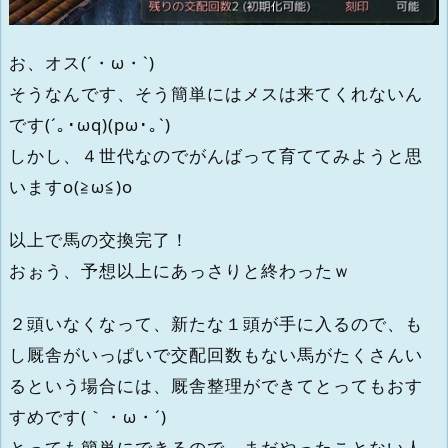
お、オス(´・ω・`)
そうなんです、そう簡単にはメスは来てくれないん
です(´｡･ωq)(pω･｡`)
しかし、４世代なのでがんばって育ててみようと思
いますo(≧ω≦)o
以上で馬の交換完了！
おぉう、予想以上にあっさりと終わったｗ
２頭いなくなって、新たな１頭が手に入るので、も
し厩舎がいっぱいで交配回数もない馬がたくさんい
るという場合には、厩舎整理ができてとってもおす
すめです(｀・ω・´)
とっても簡単にできるので、まだやったことない人