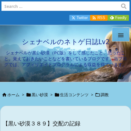

Twitter
RSS
Feedly

シェナベルのネトゲ日誌Lv2
シェナベルが黒い砂漠（PC版）をして感じたこと、思ったこ
と、覚えておきたいことなどを書いているブログです。当ブロ
グでは、アフィリエイトプログラムによる収益を得ています。
ホーム
>
黒い砂漠
>
生活コンテンツ
>
調教




【黒い砂漠３８９】交配の記録