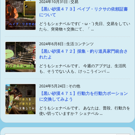
2024年10月31日
:
交易
【黒い砂漠４７３】ベイブ・リクサの依頼証書
について
どうもシェナベルです(`・ω・´) 先日、交易をしてい
たら、突発物々交換にて、「 ...
2024年6月8日
:
生活コンテンツ
【黒い砂漠４７２】採集・釣り道具家門統合さ
れたよ
どうもシェナベルです。 今週のアプデは、生活民
も、そうでない人も、けっこうインパ ...
2024年5月24日
:
その他
【黒い砂漠４７１】行動力を行動力ポーション
に交換してみよう
どうもシェナベルです。 あなたは、普段、行動力を
使い切っていますか？ シェナベル ...