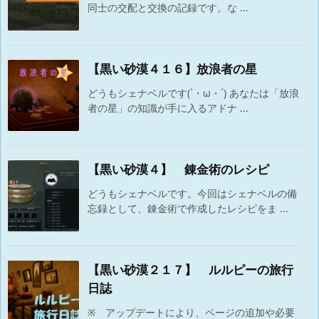
同士の交配と交換の記録です。な ...
【黒い砂漠４１６】放浪者の星
どうもシェナベルです(`・ω・´) あなたは「放浪
者の星」の知識が手に入るアドナ ...
【黒い砂漠４】 錬金術のレシピ
どうもシェナベルです。今回はシェナベルの備
忘録として、錬金術で作成したレシピをま ...
【黒い砂漠２１７】 ルルピーの旅行
日誌
※ アップデートにより、ページの追加や必要