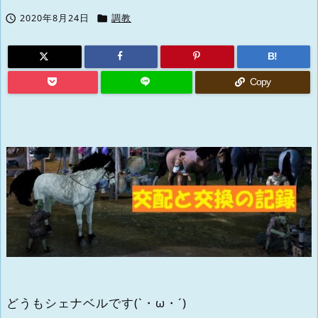


2020年8月24日
調教
B!
Copy
どうもシェナベルです(`・ω・´)