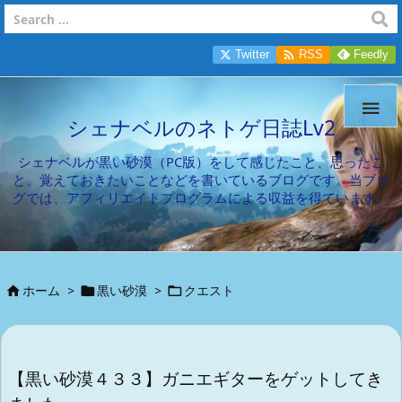

Twitter
RSS
Feedly

シェナベルのネトゲ日誌Lv2
シェナベルが黒い砂漠（PC版）をして感じたこと、思ったこ
と、覚えておきたいことなどを書いているブログです。当ブロ
グでは、アフィリエイトプログラムによる収益を得ています。
ホーム
>
黒い砂漠
>
クエスト



【黒い砂漠４３３】ガニエギターをゲットしてき