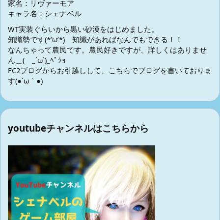
家名：リヴァーモア
キャラ名：シェナベル
WT実装ぐらいから黒い砂漠をはじめました。
知識勢です(*’ω’*) 知識があればなんでもできる！！
なんちゃって農民です。農民好きですが、詳しくはありませ
ん＿( _´ω`)_ﾍﾟｼｮ
FC2ブログからお引越しして、こちらでブログを書いておりま
す(●´ω｀●)
youtubeチャンネルはこちらから