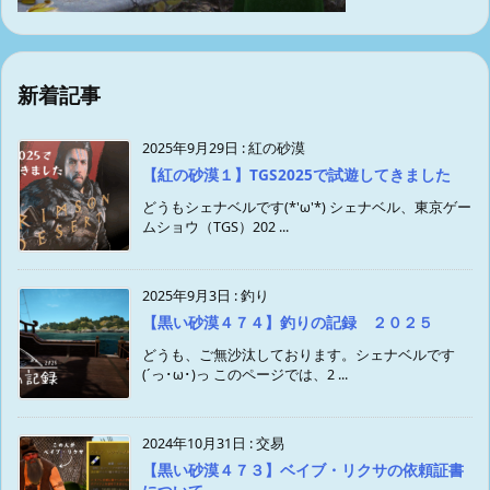
新着記事
2025年9月29日
:
紅の砂漠
【紅の砂漠１】TGS2025で試遊してきました
どうもシェナベルです(*'ω'*) シェナベル、東京ゲー
ムショウ（TGS）202 ...
2025年9月3日
:
釣り
【黒い砂漠４７４】釣りの記録 ２０２５
どうも、ご無沙汰しております。シェナベルです
(´っ･ω･)っ このページでは、2 ...
2024年10月31日
:
交易
【黒い砂漠４７３】ベイブ・リクサの依頼証書