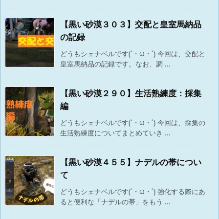
【黒い砂漠３０３】交配と皇室馬納品
の記録
どうもシェナベルです(`・ω・´) 今回は、交配と
皇室馬納品の記録です。なお、調 ...
【黒い砂漠２９０】生活熟練度：採集
編
どうもシェナベルです(`・ω・´) 今回は、採集の
生活熟練度についてまとめていき ...
【黒い砂漠４５５】ナデルの帯につい
て
どうもシェナベルです(`・ω・´) 強化する際にあ
ると便利な「ナデルの帯」をもう ...