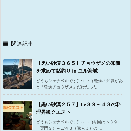
関連記事

【黒い砂漠３６５】チョウザメの知識
を求めて銛釣り in ユル海域
どうもシェナベルです(`・ω・´) 乾燥の知識があ
と「乾燥チョウザメ」だけだった ...
【黒い砂漠２５７】Lv３９～４３の料
理昇級クエスト
どうもシェナベルです(`・ω・´)今回はLv３９
（専門９）～Lv４３（職人３）の ...