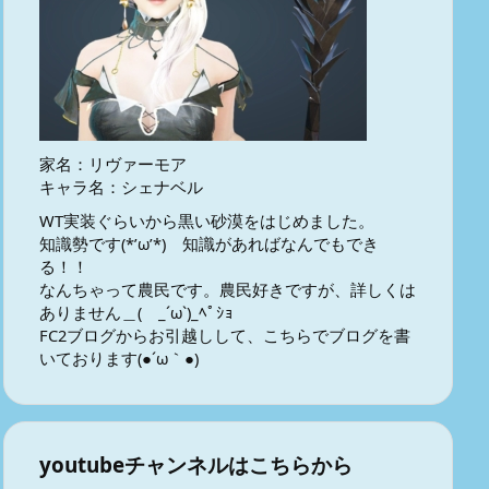
家名：リヴァーモア
キャラ名：シェナベル
WT実装ぐらいから黒い砂漠をはじめました。
知識勢です(*’ω’*) 知識があればなんでもでき
る！！
なんちゃって農民です。農民好きですが、詳しくは
ありません＿( _´ω`)_ﾍﾟｼｮ
FC2ブログからお引越しして、こちらでブログを書
いております(●´ω｀●)
youtubeチャンネルはこちらから