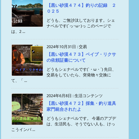
【黒い砂漠４７４】釣りの記録 ２
０２５
どうも、ご無沙汰しております。シェ
ナベルです(´っ･ω･)っ このページで
は、2 ...
2024年10月31日
:
交易
【黒い砂漠４７３】ベイブ・リクサ
の依頼証書について
どうもシェナベルです(`・ω・´) 先日、
交易をしていたら、突発物々交換に
て、「 ...
2024年6月8日
:
生活コンテンツ
【黒い砂漠４７２】採集・釣り道具
家門統合されたよ
どうもシェナベルです。 今週のアプデ
は、生活民も、そうでない人も、けっ
こうインパ ...