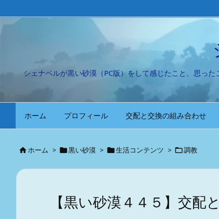
シェナベルが黒い砂漠（PC版）をして感じたこと、思っ
ホーム
プロフィール
交配と交換の組み合わせ
ホーム
>
黒い砂漠
>
生活コンテンツ
>
調教




【黒い砂漠４４５】交配