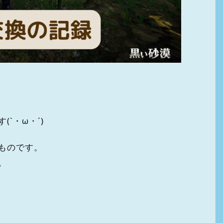
`・ω・´)
ものです。
。