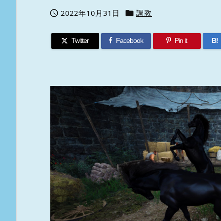
2022年10月31日
調教


Twitter
Facebook
Pin it
B!