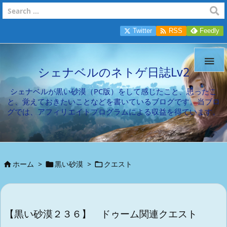

Twitter
RSS
Feedly

シェナベルのネトゲ日誌Lv2
シェナベルが黒い砂漠（PC版）をして感じたこと、思ったこ
と、覚えておきたいことなどを書いているブログです。当ブロ
グでは、アフィリエイトプログラムによる収益を得ています。
ホーム
>
黒い砂漠
>
クエスト



【黒い砂漠２３６】 ドゥーム関連クエスト