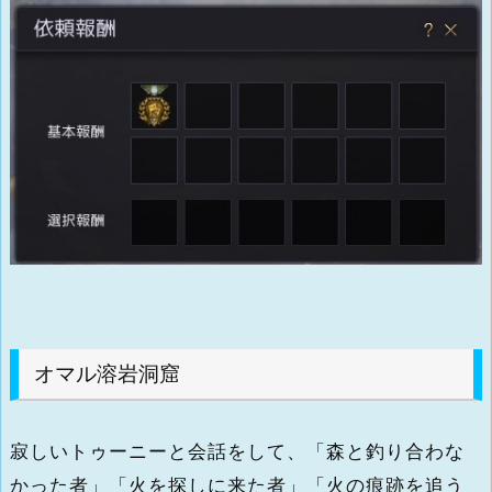
オマル溶岩洞窟
寂しいトゥーニーと会話をして、「森と釣り合わな
かった者」「火を探しに来た者」「火の痕跡を追う