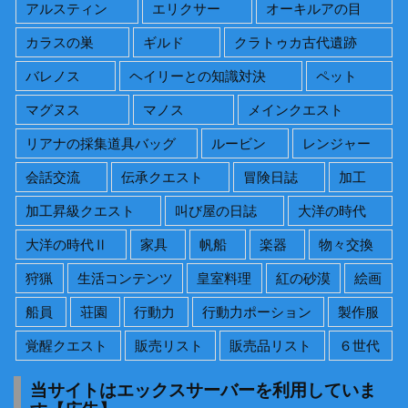
アルスティン
エリクサー
オーキルアの目
カラスの巣
ギルド
クラトゥカ古代遺跡
バレノス
ヘイリーとの知識対決
ペット
マグヌス
マノス
メインクエスト
リアナの採集道具バッグ
ルービン
レンジャー
会話交流
伝承クエスト
冒険日誌
加工
加工昇級クエスト
叫び屋の日誌
大洋の時代
大洋の時代Ⅱ
家具
帆船
楽器
物々交換
狩猟
生活コンテンツ
皇室料理
紅の砂漠
絵画
船員
荘園
行動力
行動力ポーション
製作服
覚醒クエスト
販売リスト
販売品リスト
６世代
当サイトはエックスサーバーを利用していま