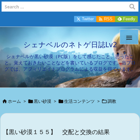

Twitter
RSS
Feedly

シェナベルのネトゲ日誌Lv2
シェナベルが黒い砂漠（PC版）をして感じたこと、思ったこ
と、覚えておきたいことなどを書いているブログです。当ブロ
グでは、アフィリエイトプログラムによる収益を得ています。
ホーム
>
黒い砂漠
>
生活コンテンツ
>
調教




【黒い砂漠１５５】 交配と交換の結果