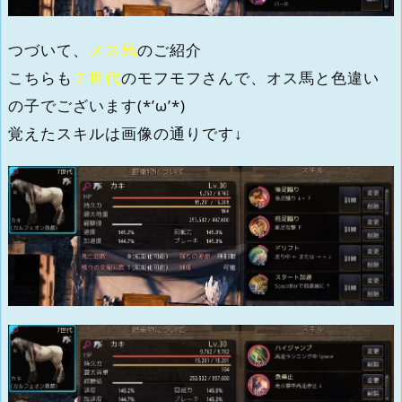
つづいて、
メス馬
のご紹介
こちらも
７世代
のモフモフさんで、オス馬と色違い
の子でございます(*’ω’*)
覚えたスキルは画像の通りです↓