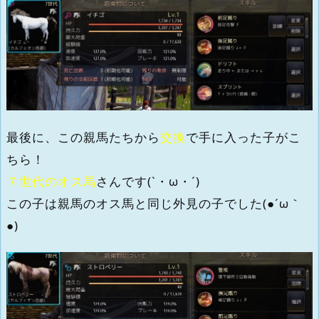
最後に、この親馬たちから
交換
で手に入った子がこ
ちら！
７世代のオス馬
さんです(`・ω・´)
この子は親馬のオス馬と同じ外見の子でした(●´ω｀
●)