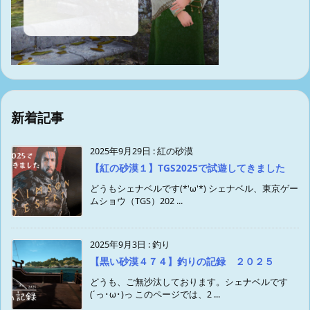
新着記事
2025年9月29日
:
紅の砂漠
【紅の砂漠１】TGS2025で試遊してきました
どうもシェナベルです(*'ω'*) シェナベル、東京ゲー
ムショウ（TGS）202 ...
2025年9月3日
:
釣り
【黒い砂漠４７４】釣りの記録 ２０２５
どうも、ご無沙汰しております。シェナベルです
(´っ･ω･)っ このページでは、2 ...