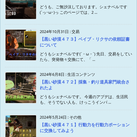
どうも、ご無沙汰しております。シェナベルです
(´っ･ω･)っ このページでは、2 ...
2024年10月31日
:
交易
【黒い砂漠４７３】ベイブ・リクサの依頼証書
について
どうもシェナベルです(`・ω・´) 先日、交易をしてい
たら、突発物々交換にて、「 ...
2024年6月8日
:
生活コンテンツ
【黒い砂漠４７２】採集・釣り道具家門統合さ
れたよ
どうもシェナベルです。 今週のアプデは、生活民
も、そうでない人も、けっこうインパ ...
2024年5月24日
:
その他
【黒い砂漠４７１】行動力を行動力ポーション
に交換してみよう