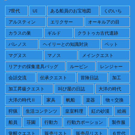
ブ
7世代
UI
ある船員のお宝地図
くのいち
アルスティン
エリクサー
オーキルアの目
カラスの巣
ギルド
クラトゥカ古代遺跡
バレノス
ヘイリーとの知識対決
ペット
マグヌス
マノス
メインクエスト
リアナの採集道具バッグ
ルービン
レンジャー
会話交流
伝承クエスト
冒険日誌
加工
加工昇級クエスト
叫び屋の日誌
大洋の時代
大洋の時代Ⅱ
家具
帆船
楽器
物々交換
狩猟
生活コンテンツ
皇室料理
紅の砂漠
絵画
船員
荘園
行動力
行動力ポーション
製作服
覚醒クエスト
販売リスト
販売品リスト
６世代