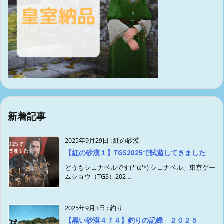
新着記事
2025年9月29日
:
紅の砂漠
【紅の砂漠１】TGS2025で試遊してきました
どうもシェナベルです(*'ω'*) シェナベル、東京ゲー
ムショウ（TGS）202 ...
2025年9月3日
:
釣り
【黒い砂漠４７４】釣りの記録 ２０２５