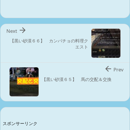

Next
【黒い砂漠６６】 カンパチョの料理ク
エスト

Prev
【黒い砂漠６５】 馬の交配＆交換
スポンサーリンク