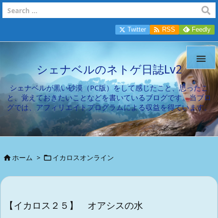

Twitter
RSS
Feedly

シェナベルのネトゲ日誌Lv2
シェナベルが黒い砂漠（PC版）をして感じたこと、思ったこ
と、覚えておきたいことなどを書いているブログです。当ブロ
グでは、アフィリエイトプログラムによる収益を得ています。
ホーム
>
イカロスオンライン


【イカロス２５】 オアシスの水