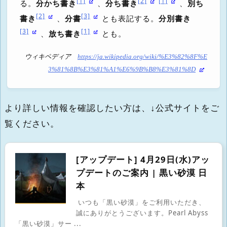
[1]
[2]
[1]
る。
分かち書き
、
分ち書き
、
別ち
[2]
[3]
書き
、
分書
とも表記する。
分別書き
[3]
[1]
、
放ち書き
とも。
ウィキペディア
https://ja.wikipedia.org/wiki/%E3%82%8F%E
3%81%8B%E3%81%A1%E6%9B%B8%E3%81%8D
より詳しい情報を確認したい方は、↓公式サイトをご
覧ください。
[アップデート] 4月29日(水)アッ
プデートのご案内 | 黒い砂漠 日
本
いつも「黒い砂漠」をご利用いただき、
誠にありがとうございます。Pearl Abyss
「黒い砂漠」サー ...