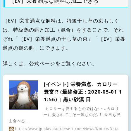
［EV］栄養満点な飼料は加工できる
［EV］栄養満点な飼料は、特級干し草の束もしく
は、特級鶏の餌と加工（混合）をすることで、それ
ぞれ「［EV］栄養満点の干し草の束」「［EV］栄養
満点の鶏の餌」にできます。
詳しくは、公式ページをご覧ください。
[イベント] 栄養満点、カロリー
豊富!? (最終修正 : 2020-05-01 1
1:56) | 黒い砂漠 日
カロリーは愛するものではない...カロリ
ーに愛されてこそ一流なのだ..!! 今日も沢
山食べる ...
https://www.jp.playblackdesert.com/News/Notice/Detai