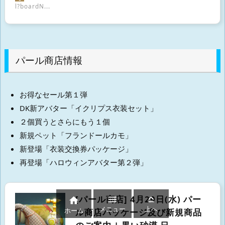
l?boardN...
パール商店情報
お得なセール第１弾
DK新アバター「イクリプス衣装セット」
２個買うとさらにもう１個
新規ペット「フランドールカモ」
新登場「衣装交換券パッケージ」
再登場「ハロウィンアバター第２弾」
[パール商店] 4月29日(水) パー



メニュー
上へ
ホーム
ル商店パッケージ及び新規商品