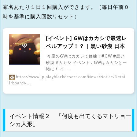
家名あたり１日１回購入ができます。（毎日午前０
時を基準に購入回数リセット）
[イベント] GWはカカシで最速レ
ベルアップ！？ | 黒い砂漠 日本
今度のGWはカカシで修練！#GW #黒い
砂漠 #カカシ イベント . GWはカカシと一
緒に！ イ ...
https://www.jp.playblackdesert.com/News/Notice/Detai
l?boardN...
イベント情報２ 「何度も出てくるマトリョー
シカ人形」