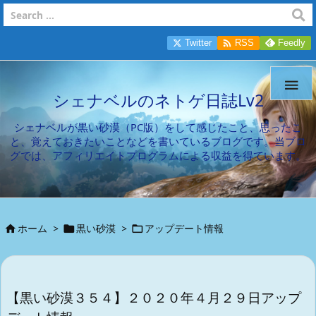

Twitter
RSS
Feedly

シェナベルのネトゲ日誌Lv2
シェナベルが黒い砂漠（PC版）をして感じたこと、思ったこ
と、覚えておきたいことなどを書いているブログです。当ブロ
グでは、アフィリエイトプログラムによる収益を得ています。
ホーム
>
黒い砂漠
>
アップデート情報



【黒い砂漠３５４】２０２０年４月２９日アップ