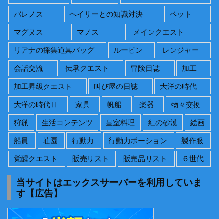
バレノス
ヘイリーとの知識対決
ペット
マグヌス
マノス
メインクエスト
リアナの採集道具バッグ
ルービン
レンジャー
会話交流
伝承クエスト
冒険日誌
加工
加工昇級クエスト
叫び屋の日誌
大洋の時代
大洋の時代Ⅱ
家具
帆船
楽器
物々交換
狩猟
生活コンテンツ
皇室料理
紅の砂漠
絵画
船員
荘園
行動力
行動力ポーション
製作服
覚醒クエスト
販売リスト
販売品リスト
６世代
当サイトはエックスサーバーを利用していま
す【広告】