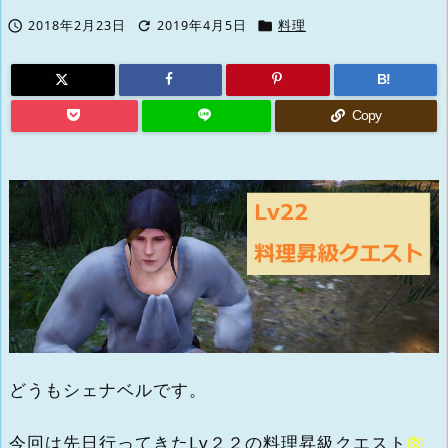



2018年2月23日
2019年4月5日
料理
B!
Copy
どうもシェナベルです。
今回は先日行ってきたLv２２の料理昇級クエスト
肉