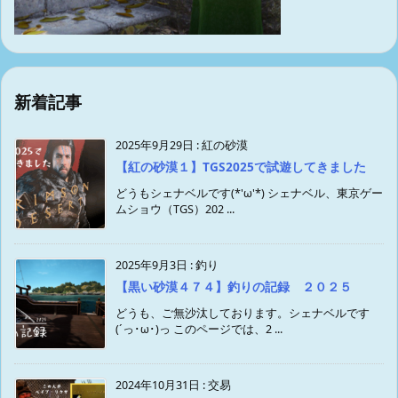
新着記事
2025年9月29日
:
紅の砂漠
【紅の砂漠１】TGS2025で試遊してきました
どうもシェナベルです(*'ω'*) シェナベル、東京ゲー
ムショウ（TGS）202 ...
2025年9月3日
:
釣り
【黒い砂漠４７４】釣りの記録 ２０２５
どうも、ご無沙汰しております。シェナベルです
(´っ･ω･)っ このページでは、2 ...
2024年10月31日
:
交易