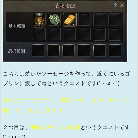
こちらは焼いたソーセージを作って、近くにいるゴ
ブリンに渡してねというクエストです(`・ω・´)
焼いたソーセージ ： 豚肉 × ６、 タマネギ × １、
塩 × ２、コショウ × ２
２つ目は、
海鮮とキノコの調和
というクエストです
(`・ω・´)