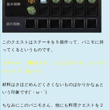
このクエストはステーキを５個作って、バニモに持
ってくるというものです。
ステーキ ： 豚肉 × ５、 ニンニク × ２、レッドソ
ース × ２、塩 × ２
材料はさほどめんどくさくないものばかりかなぁと
いう印象です(`・ω・´)
ちなみにこのバニモさん、他にも料理クエストを２