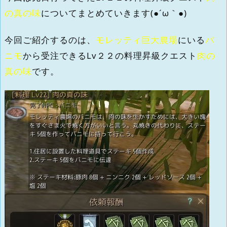
の真の味
についてまとめていきます(●´ω｀●)
今回ご紹介するのは、
モレッティ巨大農場
にいる
バ
ニモ
から受注できるLv２２の料理昇級クエスト
肉の
真の味
です。