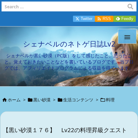

Twitter
RSS
Feedly

シェナベルのネトゲ日誌Lv2
シェナベルが黒い砂漠（PC版）をして感じたこと、思ったこ
と、覚えておきたいことなどを書いているブログです。当ブロ
グでは、アフィリエイトプログラムによる収益を得ています。
ホーム
>
黒い砂漠
>
生活コンテンツ
>
料理




【黒い砂漠１７６】 Lv22の料理昇級クエスト