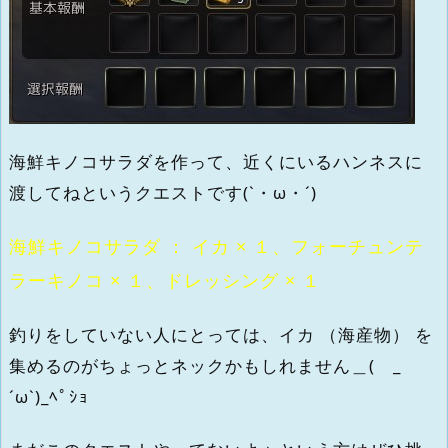
海鮮キノコサラダを作って、近くにいるハンネスに
渡してねというクエストです(`・ω・´)
海鮮キノコサラダ ： イカ × １、フォーチュンテ
ラーキノコ × １、ドレッシング × １
釣りをしていない人にとっては、イカ （海産物） を
集めるのがちょっとネックかもしれません＿( _
´ω`)_ﾍﾟｼｮ