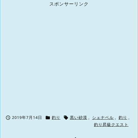
スポンサーリンク



2019年7月14日
釣り
黒い砂漠
,
シェナベル
,
釣り
,
釣り昇級クエスト