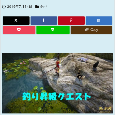


2019年7月14日
釣り
B!
Copy