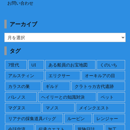
お問い合わせ
アーカイブ
ア
ー
カ
タグ
イ
ブ
7世代
UI
ある船員のお宝地図
くのいち
アルスティン
エリクサー
オーキルアの目
カラスの巣
ギルド
クラトゥカ古代遺跡
バレノス
ヘイリーとの知識対決
ペット
マグヌス
マノス
メインクエスト
リアナの採集道具バッグ
ルービン
レンジャー
会話交流
伝承クエスト
冒険日誌
加工