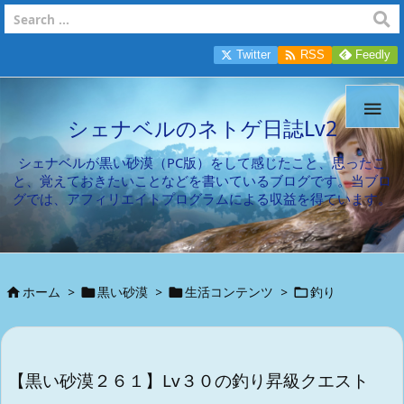

Twitter
RSS
Feedly

シェナベルのネトゲ日誌Lv2
シェナベルが黒い砂漠（PC版）をして感じたこと、思ったこ
と、覚えておきたいことなどを書いているブログです。当ブロ
グでは、アフィリエイトプログラムによる収益を得ています。
ホーム
>
黒い砂漠
>
生活コンテンツ
>
釣り




【黒い砂漠２６１】Lv３０の釣り昇級クエスト