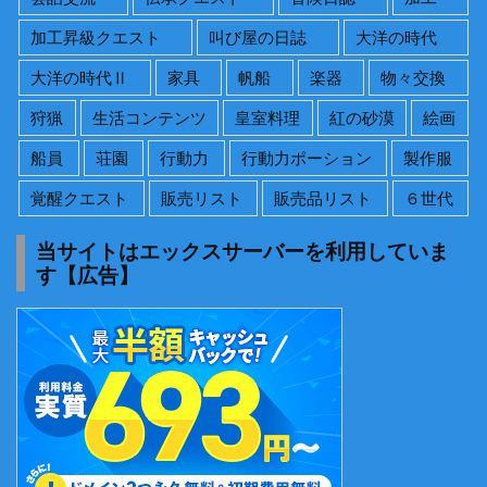
加工昇級クエスト
叫び屋の日誌
大洋の時代
大洋の時代Ⅱ
家具
帆船
楽器
物々交換
狩猟
生活コンテンツ
皇室料理
紅の砂漠
絵画
船員
荘園
行動力
行動力ポーション
製作服
覚醒クエスト
販売リスト
販売品リスト
６世代
当サイトはエックスサーバーを利用していま
す【広告】