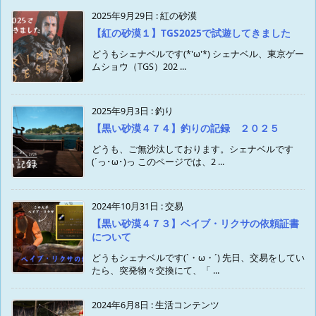
2025年9月29日
:
紅の砂漠
【紅の砂漠１】TGS2025で試遊してきました
どうもシェナベルです(*'ω'*) シェナベル、東京ゲー
ムショウ（TGS）202 ...
2025年9月3日
:
釣り
【黒い砂漠４７４】釣りの記録 ２０２５
どうも、ご無沙汰しております。シェナベルです
(´っ･ω･)っ このページでは、2 ...
2024年10月31日
:
交易
【黒い砂漠４７３】ベイブ・リクサの依頼証書
について
どうもシェナベルです(`・ω・´) 先日、交易をしてい
たら、突発物々交換にて、「 ...
2024年6月8日
:
生活コンテンツ