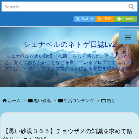

Twitter
RSS
Feedly

シェナベルのネトゲ日誌Lv2
シェナベルが黒い砂漠（PC版）をして感じたこと、思ったこ
と、覚えておきたいことなどを書いているブログです。当ブロ
グでは、アフィリエイトプログラムによる収益を得ています。
ホーム
>
黒い砂漠
>
生活コンテンツ
>
釣り




【黒い砂漠３６５】チョウザメの知識を求めて銛