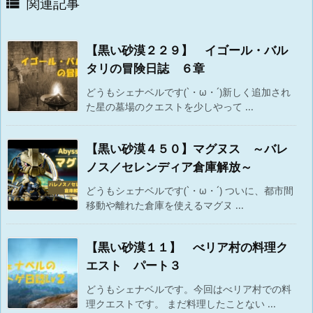
関連記事

【黒い砂漠２２９】 イゴール・バル
タリの冒険日誌 ６章
どうもシェナベルです(`・ω・´)新しく追加され
た星の墓場のクエストを少しやって ...
【黒い砂漠４５０】マグヌス ～バレ
ノス／セレンディア倉庫解放～
どうもシェナベルです(`・ω・´) ついに、都市間
移動や離れた倉庫を使えるマグヌ ...
【黒い砂漠１１】 べリア村の料理ク
エスト パート３
どうもシェナベルです。今回はべリア村での料
理クエストです。 まだ料理したことない ...