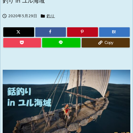
釣り in ユル海域


2020年5月29日
釣り
B!
Copy