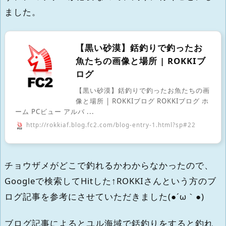
ました。
【黒い砂漠】銛釣りで釣ったお
魚たちの画像と場所 | ROKKIブ
ログ
【黒い砂漠】銛釣りで釣ったお魚たちの画
像と場所 | ROKKIブログ ROKKIブログ ホ
ーム PCビュー アルバ ...
http://rokkiaf.blog.fc2.com/blog-entry-1.html?sp#22
チョウザメがどこで釣れるかわからなかったので、
Googleで検索してHitした↑ROKKIさんという方のブ
ログ記事を参考にさせていただきました(●´ω｀●)
ブログ記事によるとユル海域で銛釣りをすると釣れ