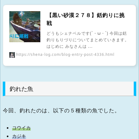
【黒い砂漠２７８】銛釣りに挑
戦
どうもシェナベルです(`・ω・´) 今回は銛
釣りもりづりについてまとめていきます。
はじめに みなさんは ...
https://shena-log.com/blog-entry-post-4336.html
釣れた魚
今回、釣れたのは、以下の５種類の魚でした。
コウイカ
カジキ