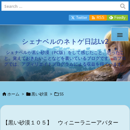

Twitter
RSS
Feedly

シェナベルのネトゲ日誌Lv2
シェナベルが黒い砂漠（PC版）をして感じたこと、思ったこ
と、覚えておきたいことなどを書いているブログです。当ブロ
グでは、アフィリエイトプログラムによる収益を得ています。
ホーム
>
黒い砂漠
>
SS



【黒い砂漠１０５】 ウィニーラニーアバター