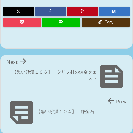
B!
Copy

Next

【黒い砂漠１０６】 タリフ村の錬金クエ
スト


Prev
【黒い砂漠１０４】 錬金石