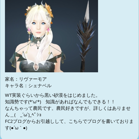
家名：リヴァーモア
キャラ名：シェナベル
WT実装ぐらいから黒い砂漠をはじめました。
知識勢です(*’ω’*) 知識があればなんでもできる！！
なんちゃって農民です。農民好きですが、詳しくはありませ
ん＿( _´ω`)_ﾍﾟｼｮ
FC2ブログからお引越しして、こちらでブログを書いておりま
す(●´ω｀●)