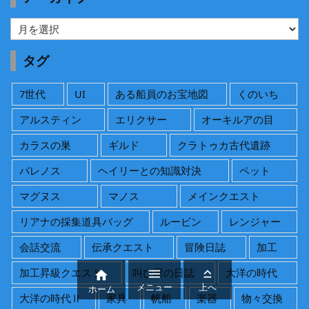
ア
ー
カ
タグ
イ
ブ
7世代
UI
ある船員のお宝地図
くのいち
アルスティン
エリクサー
オーキルアの目
カラスの巣
ギルド
クラトゥカ古代遺跡
バレノス
ヘイリーとの知識対決
ペット
マグヌス
マノス
メインクエスト
リアナの採集道具バッグ
ルービン
レンジャー
会話交流
伝承クエスト
冒険日誌
加工
加工昇級クエスト
叫び屋の日誌
大洋の時代



メニュー
上へ
ホーム
大洋の時代Ⅱ
家具
帆船
楽器
物々交換