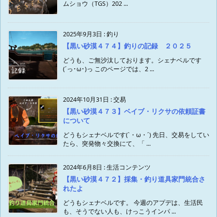
ムショウ（TGS）202 ...
2025年9月3日
:
釣り
【黒い砂漠４７４】釣りの記録 ２０２５
どうも、ご無沙汰しております。シェナベルです
(´っ･ω･)っ このページでは、2 ...
2024年10月31日
:
交易
【黒い砂漠４７３】ベイブ・リクサの依頼証書
について
どうもシェナベルです(`・ω・´) 先日、交易をしてい
たら、突発物々交換にて、「 ...
2024年6月8日
:
生活コンテンツ
【黒い砂漠４７２】採集・釣り道具家門統合さ
れたよ
どうもシェナベルです。 今週のアプデは、生活民
も、そうでない人も、けっこうインパ ...