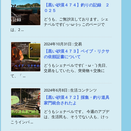
【黒い砂漠４７４】釣りの記録 ２
０２５
どうも、ご無沙汰しております。シェ
ナベルです(´っ･ω･)っ このページで
は、2 ...
2024年10月31日
:
交易
【黒い砂漠４７３】ベイブ・リクサ
の依頼証書について
どうもシェナベルです(`・ω・´) 先日、
交易をしていたら、突発物々交換に
て、「 ...
2024年6月8日
:
生活コンテンツ
【黒い砂漠４７２】採集・釣り道具
家門統合されたよ
どうもシェナベルです。 今週のアプデ
は、生活民も、そうでない人も、けっ
こうインパ ...