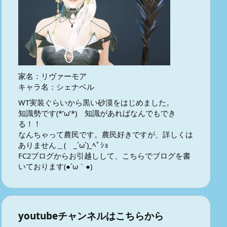
家名：リヴァーモア
キャラ名：シェナベル
WT実装ぐらいから黒い砂漠をはじめました。
知識勢です(*’ω’*) 知識があればなんでもでき
る！！
なんちゃって農民です。農民好きですが、詳しくは
ありません＿( _´ω`)_ﾍﾟｼｮ
FC2ブログからお引越しして、こちらでブログを書
いております(●´ω｀●)
youtubeチャンネルはこちらから