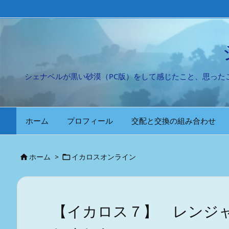
シェナベルが黒い砂漠（PC版）をして感じたこと、思っ
ホーム
プロフィール
交配と交換の組み合わせ
ホーム
>
イカロスオンライン


【イカロス７】 レンジ