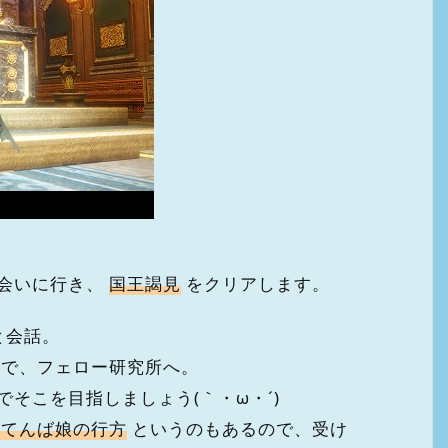
会いに行き、
国王謁見
をクリアします。
と会話。
で、フェロー研究所へ。
そこを目指しましょう(｀・ω・´)
おてんば娘の行方
というのもあるので、受け