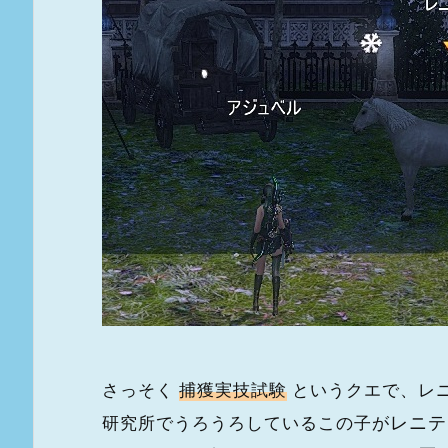
さっそく
捕獲実技試験
というクエで、レ
レニテ
研究所でうろうろしているこの子が