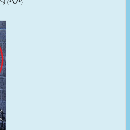
*’ω’*)