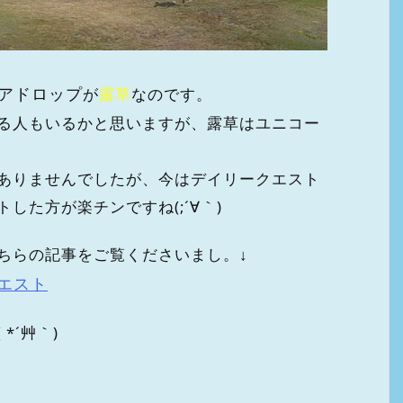
アドロップ
が
露草
なのです。
る人もいるかと思いますが、露草はユニコー
ありませんでしたが、今はデイリークエスト
た方が楽チンですね(;´∀｀)
ちらの記事をご覧くださいまし。↓
エスト
*´艸｀)