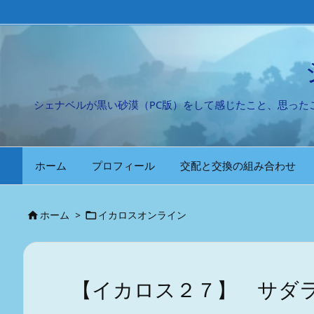
シェナベルが黒い砂漠（PC版）をして感じたこと、思っ
ホーム
プロフィール
交配と交換の組み合わせ
ホーム
>
イカロスオンライン


【イカロス２７】 サダ