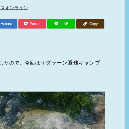
ロスオンライン
Hatena
Pocket
LINE
Copy
サダラーン避難キャンプ
したので、今回は
。