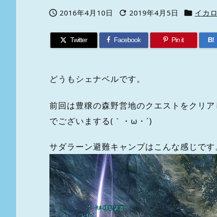
2016年4月10日
2019年4月5日
イカ



Twitter
Facebook
Pin it
B!
どうもシェナベルです。
前回は豊穣の森野営地のクエストをクリア
でございまする(｀・ω・´)
サダラーン避難キャンプはこんな感じです