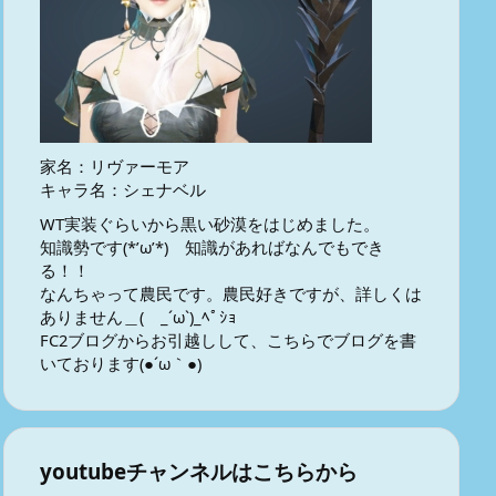
家名：リヴァーモア
キャラ名：シェナベル
WT実装ぐらいから黒い砂漠をはじめました。
知識勢です(*’ω’*) 知識があればなんでもでき
る！！
なんちゃって農民です。農民好きですが、詳しくは
ありません＿( _´ω`)_ﾍﾟｼｮ
FC2ブログからお引越しして、こちらでブログを書
いております(●´ω｀●)
youtubeチャンネルはこちらから