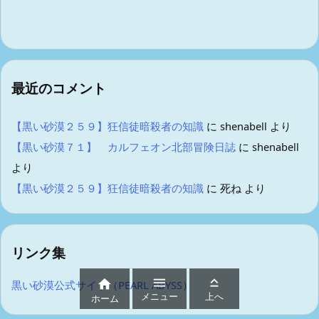
最近のコメント
【黒い砂漠２５９】狂信徒暗殺者の知識
に
shenabell
より
【黒い砂漠７１】 カルフェオン北部冒険日誌
に
shenabell
より
【黒い砂漠２５９】狂信徒暗殺者の知識
に
死ね
より
リンク集



黒い砂漠公式サイト（PEARL ABYSS）
メニュー
上へ
ホーム