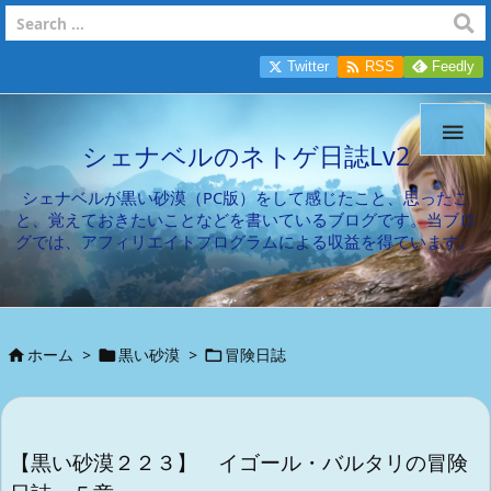

Twitter
RSS
Feedly

シェナベルのネトゲ日誌Lv2
シェナベルが黒い砂漠（PC版）をして感じたこと、思ったこ
と、覚えておきたいことなどを書いているブログです。当ブロ
グでは、アフィリエイトプログラムによる収益を得ています。
ホーム
>
黒い砂漠
>
冒険日誌



【黒い砂漠２２３】 イゴール・バルタリの冒険