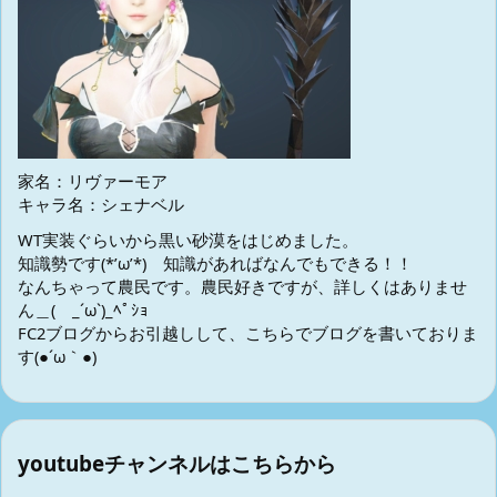
家名：リヴァーモア
キャラ名：シェナベル
WT実装ぐらいから黒い砂漠をはじめました。
知識勢です(*’ω’*) 知識があればなんでもできる！！
なんちゃって農民です。農民好きですが、詳しくはありませ
ん＿( _´ω`)_ﾍﾟｼｮ
FC2ブログからお引越しして、こちらでブログを書いておりま
す(●´ω｀●)
youtubeチャンネルはこちらから