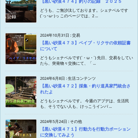
【黒い砂漠４７４】釣りの記録 ２０２５
どうも、ご無沙汰しております。シェナベルです
(´っ･ω･)っ このページでは、2 ...
2024年10月31日
:
交易
【黒い砂漠４７３】ベイブ・リクサの依頼証書
について
どうもシェナベルです(`・ω・´) 先日、交易をしてい
たら、突発物々交換にて、「 ...
2024年6月8日
:
生活コンテンツ
【黒い砂漠４７２】採集・釣り道具家門統合さ
れたよ
どうもシェナベルです。 今週のアプデは、生活民
も、そうでない人も、けっこうインパ ...
2024年5月24日
:
その他
【黒い砂漠４７１】行動力を行動力ポーション
に交換してみよう