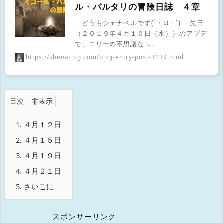
ル・バルタリの冒険日誌 ４章
どうもシェナベルです(`・ω・´) 先日
（２０１９年４月１０日（水））のアプデ
で、エリーの不思議な ...
https://shena-log.com/blog-entry-post-3139.html
目次
1.
４月１２日
2.
４月１５日
3.
４月１９日
4.
４月２１日
5.
さいごに
スポンサーリンク