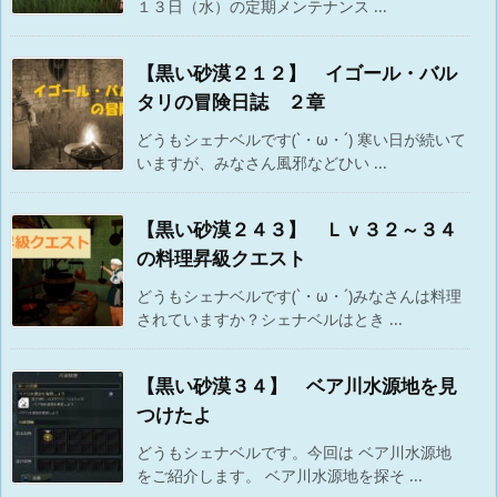
１３日（水）の定期メンテナンス ...
【黒い砂漠２１２】 イゴール・バル
タリの冒険日誌 ２章
どうもシェナベルです(`・ω・´) 寒い日が続いて
いますが、みなさん風邪などひい ...
【黒い砂漠２４３】 Ｌｖ３２～３４
の料理昇級クエスト
どうもシェナベルです(`・ω・´)みなさんは料理
されていますか？シェナベルはとき ...
【黒い砂漠３４】 ベア川水源地を見
つけたよ
どうもシェナベルです。今回は ベア川水源地
をご紹介します。 ベア川水源地を探そ ...